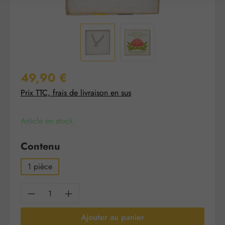
Prix régulier :
49,90 €
Prix TTC, frais de livraison en sus
Article en stock.
Sélectionnez
Contenu
1 pièce
Quantité de produit : Entrez la quantité sou
Ajouter au panier