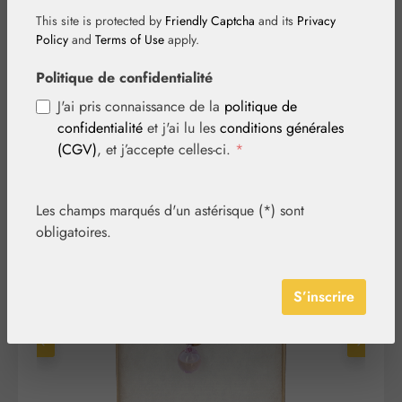
Pendentif Ange
This site is protected by
Friendly Captcha
and its
Privacy
Policy
and
Terms of Use
apply.
petit violet-clair
Politique de confidentialité
J'ai pris connaissance de la
politique de
confidentialité
et j'ai lu les
conditions générales
(CGV)
, et j’accepte celles-ci.
*
Les champs marqués d'un astérisque (*) sont
obligatoires.
Ignorer la galerie d'images
S’inscrire