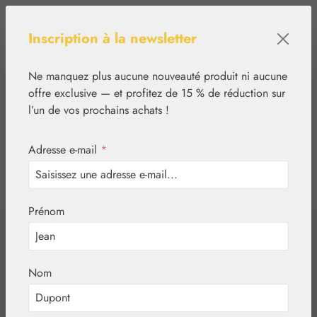
Passer au contenu principal
Inscription à la newsletter
Ne manquez plus aucune nouveauté produit ni aucune
offre exclusive — et profitez de 15 % de réduction sur
l’un de vos prochains achats !
Adresse e-mail
*
0
tcinn-a11y-toolbar.show
Vous avez 0 articles
Prénom
✿
Bijoux
Angel Pendant
Nom
Petite light purple -