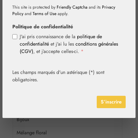
Végétal
This site is protected by
Friendly Captcha
and its
Privacy
Policy
and
Terms of Use
apply.
Nutrition
Politique de confidentialité
Cosmétique
J'ai pris connaissance de la
politique de
confidentialité
et j'ai lu les
conditions générales
Basiques
(CGV)
, et j’accepte celles-ci.
*
Diffuseur
Globules neutres
Les champs marqués d'un astérisque (*) sont
obligatoires.
Matières premières
Emballages
S’inscrire
Médias
Bijoux
Mélange floral