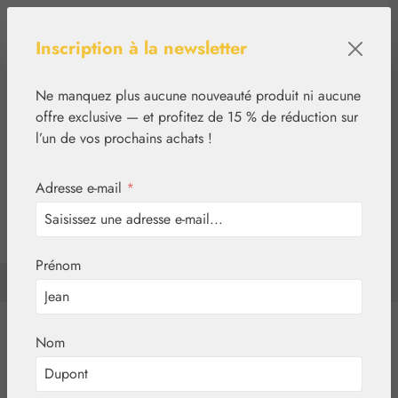
Passer au contenu principal
Inscription à la newsletter
Ne manquez plus aucune nouveauté produit ni aucune
offre exclusive — et profitez de 15 % de réduction sur
l’un de vos prochains achats !
Adresse e-mail
*
0
tcinn-a11y-toolbar.show
Vous avez 0 articles d
Prénom
✿
Basiques
Diffuseur
Essences florales
Nom
Aromathérapie