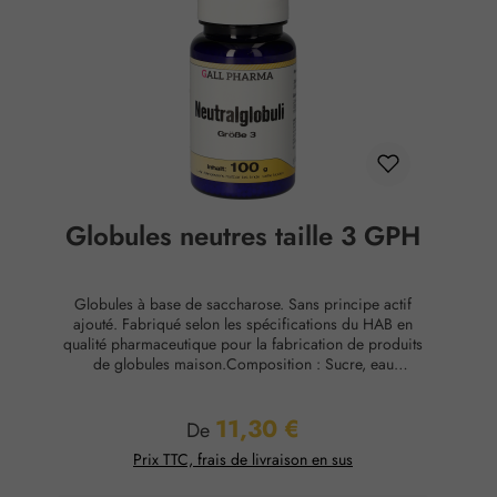
Globules neutres taille 3 GPH
Globules à base de saccharose. Sans principe actif
ajouté. Fabriqué selon les spécifications du HAB en
qualité pharmaceutique pour la fabrication de produits
de globules maison.Composition : Sucre, eau
purifiéeConservation : Température ambiante, max. 65
% d'humidité relative.
11,30 €
Prix régulier :
De
Prix TTC, frais de livraison en sus