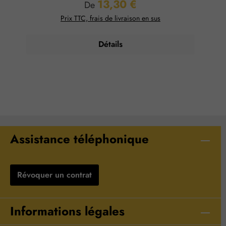
13,30 €
Prix régulier :
De
Prix TTC, frais de livraison en sus
Détails
Assistance téléphonique
Révoquer un contrat
Informations légales