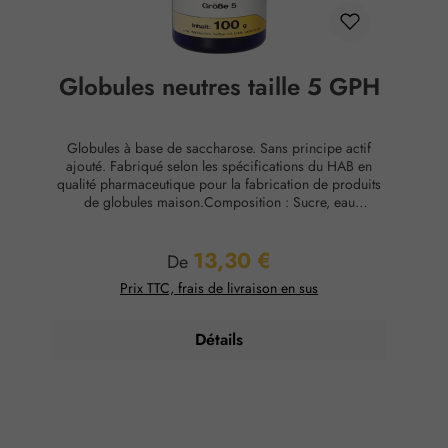
Globules neutres taille 5 GPH
Globules à base de saccharose. Sans principe actif
ajouté. Fabriqué selon les spécifications du HAB en
qualité pharmaceutique pour la fabrication de produits
de globules maison.Composition : Sucre, eau
purifiéeConservation : Température ambiante, max. 65
% d'humidité relative.
13,30 €
Prix régulier :
De
Prix TTC, frais de livraison en sus
Détails