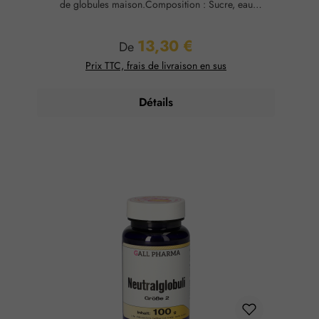
de globules maison.Composition : Sucre, eau
purifiéeConservation : Température ambiante, max. 65
% d'humidité relative.
13,30 €
Prix régulier :
De
Prix TTC, frais de livraison en sus
Détails