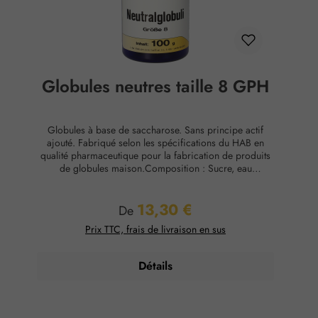
Globules neutres taille 8 GPH
Globules à base de saccharose. Sans principe actif
ajouté. Fabriqué selon les spécifications du HAB en
qualité pharmaceutique pour la fabrication de produits
de globules maison.Composition : Sucre, eau
purifiéeConservation : Température ambiante, max. 65
% d'humidité relative.
13,30 €
Prix régulier :
De
Prix TTC, frais de livraison en sus
Détails