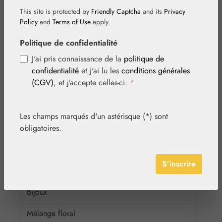
Végétal
This site is protected by
Friendly Captcha
and its
Privacy
Policy
and
Terms of Use
apply.
Nutrition
Politique de confidentialité
Cosmétique
J'ai pris connaissance de la
politique de
confidentialité
et j'ai lu les
conditions générales
Basiques
(CGV)
, et j’accepte celles-ci.
*
Diffuseur
Globules neutres
Les champs marqués d'un astérisque (*) sont
obligatoires.
Matières premières
Emballages
S’inscrire
Médias
Bijoux
Mélange floral