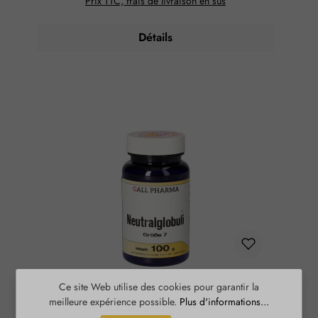
Prix TTC, frais de livraison en sus
Détails
Globules neutres taille 7 GPH
Ce site Web utilise des cookies pour garantir la
meilleure expérience possible.
Plus d'informations...