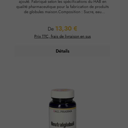
ajouté. Fabriqué selon les spécifications du HAB en
qualité pharmaceutique pour la fabrication de produits
de globules maison.Composition : Sucre, eau
purifiéeConservation : Température ambiante, max. 65
% d'humidité relative.
13,30 €
Prix régulier :
De
Prix TTC, frais de livraison en sus
Détails