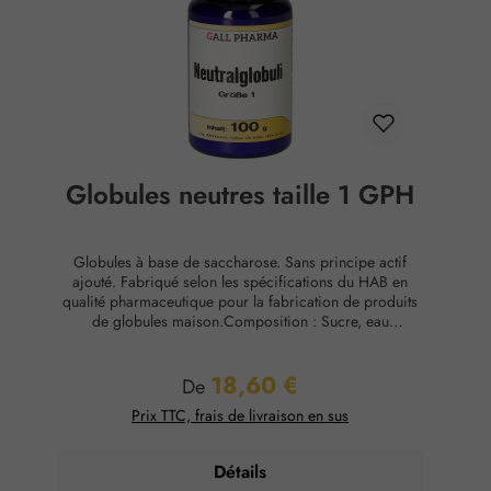
Globules neutres taille 1 GPH
Globules à base de saccharose. Sans principe actif
ajouté. Fabriqué selon les spécifications du HAB en
qualité pharmaceutique pour la fabrication de produits
de globules maison.Composition : Sucre, eau
purifiéeConservation : Température ambiante, max. 65
% d'humidité relative.
18,60 €
Prix régulier :
De
Prix TTC, frais de livraison en sus
Détails