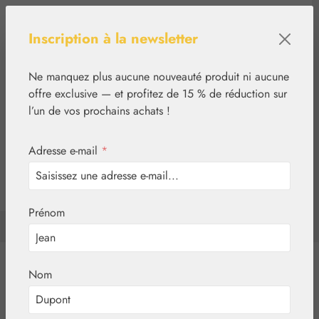
Passer au contenu principal
Inscription à la newsletter
Ne manquez plus aucune nouveauté produit ni aucune
offre exclusive — et profitez de 15 % de réduction sur
l’un de vos prochains achats !
Adresse e-mail
*
0
tcinn-a11y-toolbar.show
Vous avez 0 articles d
Prénom
✿
Basiques
Globules neutres
Essences florales
Nom
Aromathérapie