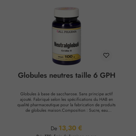
Globules neutres taille 6 GPH
Globules à base de saccharose. Sans principe actif
ajouté. Fabriqué selon les spécifications du HAB en
qualité pharmaceutique pour la fabrication de produits
de globules maison.Composition : Sucre, eau
purifiéeConservation : Température ambiante, max. 65
% d'humidité relative.
13,30 €
Prix régulier :
De