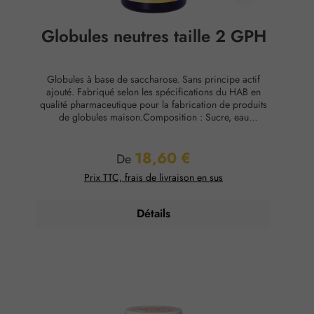
Globules neutres taille 2 GPH
Globules à base de saccharose. Sans principe actif
ajouté. Fabriqué selon les spécifications du HAB en
qualité pharmaceutique pour la fabrication de produits
de globules maison.Composition : Sucre, eau
purifiéeConservation : Température ambiante, max. 65
% d'humidité relative.
18,60 €
Prix régulier :
De
Prix TTC, frais de livraison en sus
Détails