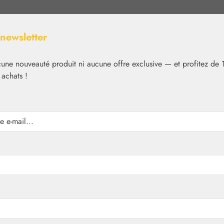
 newsletter
ne nouveauté produit ni aucune offre exclusive — et profitez de 
 achats !
Nutrition
Cosmétique
Basiques
Médias