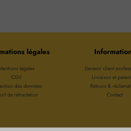
mations légales
Informatio
Mentions légales
Devenir client profes
CGV
Livraison et paie
tection des données
Retours & réclamat
oit de rétractation
Contact