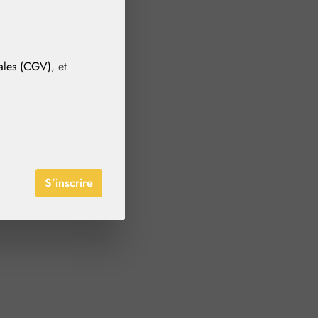
rales (CGV)
, et
S’inscrire