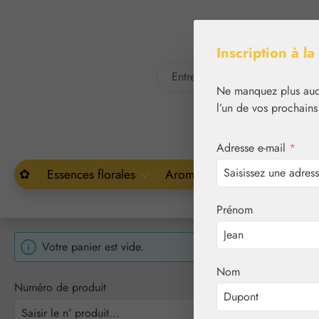
Passer au contenu principal
Inscription à la
Ne manquez plus aucu
l’un de vos prochains
Adresse e-mail
*
✿
Essences florales
Aromathérapie
Végétal
Prénom
Votre panier est vide.
Nom
Numéro de produit