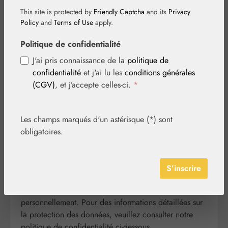
This site is protected by
Friendly Captcha
and its
Privacy
Policy
and
Terms of Use
apply.
1. Aperçu de la
Politique de confidentialité
protection des
J'ai pris connaissance de la
politique de
confidentialité
et j'ai lu les
conditions générales
données
(CGV)
, et j’accepte celles-ci.
*
Informations générales
Les champs marqués d'un astérisque (*) sont
obligatoires.
Les informations suivantes offrent un aperçu simple de
ce qui advient de vos données personnelles lorsque
S’inscrire
vous visitez notre site web. Les données personnelles
sont toutes les données permettant de vous identifier
personnellement. Pour des informations détaillées sur
la protection des données, veuillez consulter notre
politique de confidentialité ci-dessous.