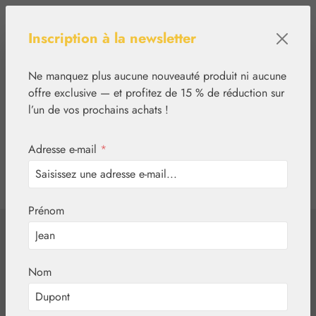
Passer au contenu principal
Inscription à la newsletter
Ne manquez plus aucune nouveauté produit ni aucune
offre exclusive — et profitez de 15 % de réduction sur
l’un de vos prochains achats !
Adresse e-mail
*
0
tcinn-a11y-toolbar.show
Vous avez 0 articles
Prénom
✿
Informations légales
Protection des données
Politique de
Nom
confidentialité