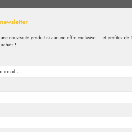
 newsletter
ne nouveauté produit ni aucune offre exclusive — et profitez de 
 achats !
Nutrition
Cosmétique
Basiques
Médias
✿
Nutrition
Gall Pharma
lules