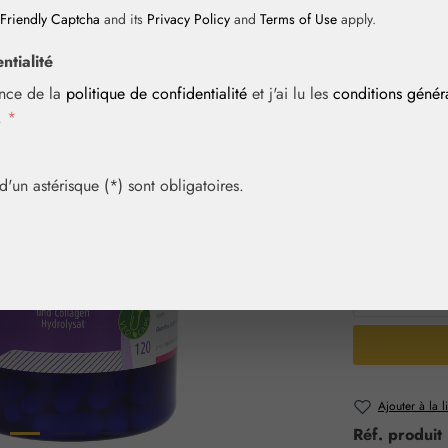
Friendly Captcha
and its
Privacy Policy
and
Terms of Use
apply.
Prix régulier :
58,30 
ntialité
Contenu :
0.05
ance de la
politique de confidentialité
et j'ai lu les
conditions géné
Prix TTC, frais
i.
*
Article en sto
un astérisque (*) sont obligatoires.
Sélection
Contenu
60 gél.
Quantité 
Ajouter à la l
Réf. produit