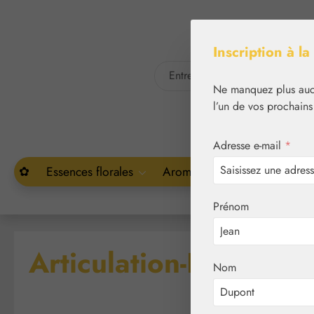
asser au contenu principal
Passer à la recherche
Inscription à la
Ne manquez plus aucu
l’un de vos prochains
Adresse e-mail
*
✿
Essences florales
Aromathérapie
Végétal
Prénom
Articulation-Fit HC Gé
Nom