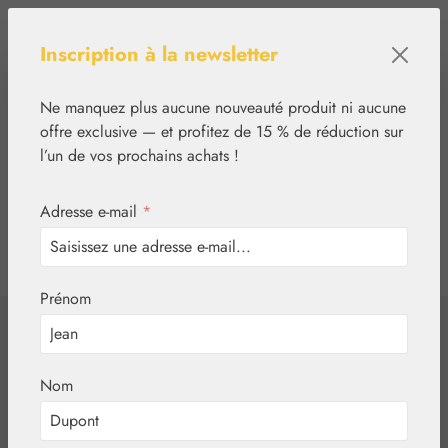
Passer au contenu principal
Inscription à la newsletter
Ne manquez plus aucune nouveauté produit ni aucune
offre exclusive — et profitez de 15 % de réduction sur
l’un de vos prochains achats !
Adresse e-mail
*
0
tcinn-a11y-toolbar.show
Vous avez 0 articles
Prénom
✿
Médias
Jeux de cartes
Attunement Cards
Nom
/ Cartes