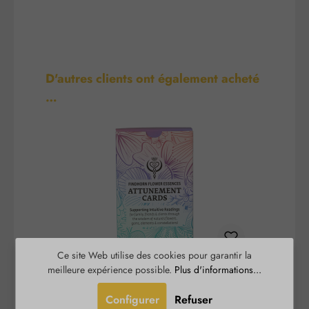
Ignorer la galerie de produits
D'autres clients ont également acheté
…
Ce site Web utilise des cookies pour garantir la
meilleure expérience possible.
Plus d'informations...
Attunement Cards / Cartes
d'Harmonisation (édition
Configurer
Refuser