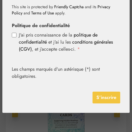
d'Harmonisation
This site is protected by
Friendly Captcha
and its
Privacy
Policy
and
Terms of Use
apply.
(édition anglaise)
Politique de confidentialité
J'ai pris connaissance de la
politique de
confidentialité
et j'ai lu les
conditions générales
(CGV)
, et j’accepte celles-ci.
*
Les champs marqués d'un astérisque (*) sont
obligatoires.
Ignorer la galerie d'images
S’inscrire