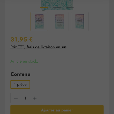
Prix régulier :
31,95 €
Prix TTC, frais de livraison en sus
Article en stock.
Sélectionnez
Contenu
1 pièce
Quantité de produit : Entrez la quantité sou
Ajouter au panier