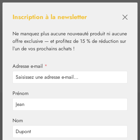
Passer au contenu principal
Inscription à la newsletter
Ne manquez plus aucune nouveauté produit ni aucune
offre exclusive — et profitez de 15 % de réduction sur
l’un de vos prochains achats !
Adresse e-mail
*
0
tcinn-a11y-toolbar.show
Vous avez 0 articles
Prénom
✿
Essences florales
Australian Bush Flowers Essences®
Nom
Boab gouttes