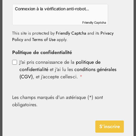
Connexion à la vérification anti-robot…
Friendly Captcha
Friendly Captcha
This site is protected by
Friendly Captcha
and its
Privacy
Policy
and
Terms of Use
apply.
Ignorer la galerie d'images
Politique de confidentialité
J'ai pris connaissance de la
politique de
confidentialité
et j'ai lu les
conditions générales
(CGV)
, et j’accepte celles-ci.
*
Les champs marqués d'un astérisque (*) sont
obligatoires.
Prix régulier :
18,00 €
S’inscrire
Contenu :
0.015 litre
(1 200,00 € / 1 litre)