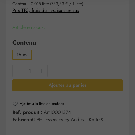
Contenu :
0.015 litre
(733,33 € / 1 litre)
Prix TTC, frais de livraison en sus
Article en stock.
Sélectionnez
Contenu
15 ml
Quantité de produit : Entrez la quantité sou
Ajouter au panier
Ajouter à la liste de souhaits
Réf. produit :
Art10001374
Fabricant:
PHI Essences by Andreas Korte®