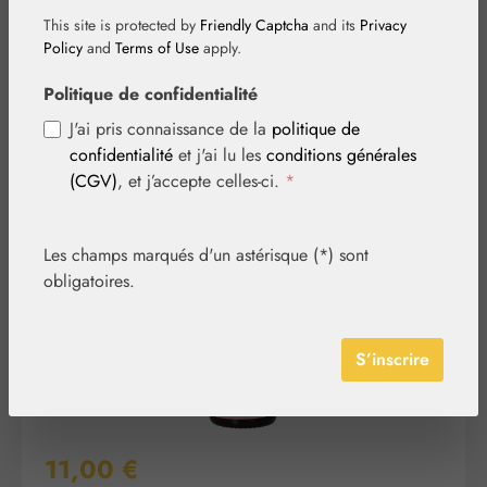
This site is protected by
Friendly Captcha
and its
Privacy
Policy
and
Terms of Use
apply.
Politique de confidentialité
J'ai pris connaissance de la
politique de
confidentialité
et j'ai lu les
conditions générales
Ignorer la galerie d'images
(CGV)
, et j’accepte celles-ci.
*
Les champs marqués d'un astérisque (*) sont
obligatoires.
S’inscrire
Prix régulier :
11,00 €