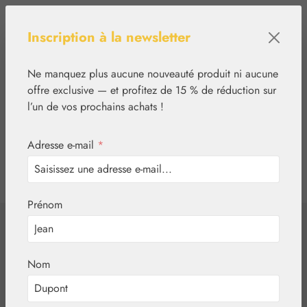
Passer au contenu principal
Inscription à la newsletter
Ne manquez plus aucune nouveauté produit ni aucune
offre exclusive — et profitez de 15 % de réduction sur
l’un de vos prochains achats !
Adresse e-mail
*
0
tcinn-a11y-toolbar.show
Vous avez 0 articles
Prénom
✿
Essences florales
PHI Essences
Cayenne / Pepper
Nom
gouttes