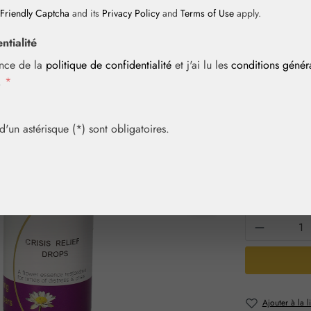
Friendly Captcha
and its
Privacy Policy
and
Terms of Use
apply.
ntialité
Prix régulier :
18,00 
ance de la
politique de confidentialité
et j'ai lu les
conditions géné
Contenu :
0.03 
i.
*
Prix TTC, frais
Article en sto
un astérisque (*) sont obligatoires.
Sélection
Contenu
30 ml
Quantité 
Ajouter à la l