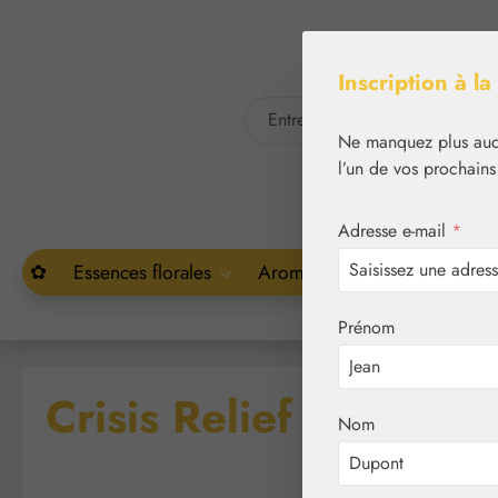
asser au contenu principal
Passer à la recherche
Inscription à la
Ne manquez plus aucu
l’un de vos prochains
Adresse e-mail
*
✿
Essences florales
Aromathérapie
Végétal
Prénom
Crisis Relief gouttes
Nom