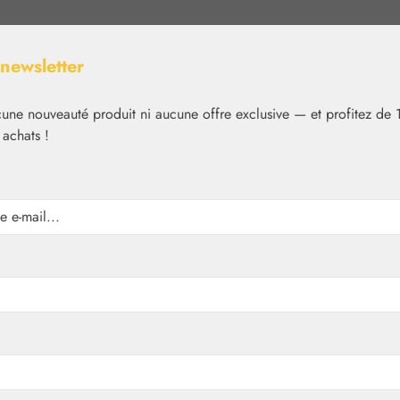
 newsletter
ne nouveauté produit ni aucune offre exclusive — et profitez de 
 achats !
Nutrition
Cosmétique
Basiques
Médias
✿
Essences florales
Living Essences