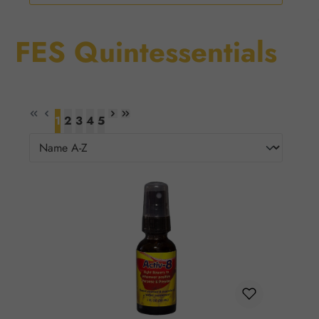
FES Quintessentials
1
2
3
4
5
Page
Page
Page
Page
Page