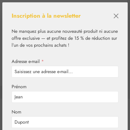
Passer au contenu principal
Inscription à la newsletter
Ne manquez plus aucune nouveauté produit ni aucune
offre exclusive — et profitez de 15 % de réduction sur
l’un de vos prochains achats !
Adresse e-mail
*
0
tcinn-a11y-toolbar.show
Vous avez 0 articles d
Prénom
✿
Essences florales
FES Quintessentials
Essences florales
Nom
Coffrets complets