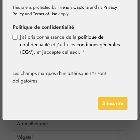
Australian Bush Flowers Essences®
This site is protected by
Friendly Captcha
and its
Privacy
Policy
and
Terms of Use
apply.
Bach® Original
Politique de confidentialité
Rescue® + Rescura®
J'ai pris connaissance de la
politique de
DEVA
confidentialité
et j'ai lu les
conditions générales
FES Quintessentials
(CGV)
, et j’accepte celles-ci.
*
Findhorn
Les champs marqués d'un astérisque (*) sont
Healing Herbs®
obligatoires.
Living Essences
Perelandra
S’inscrire
PHI Essences
Aromathérapie
Végétal