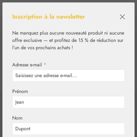
Passer au contenu principal
Inscription à la newsletter
Ne manquez plus aucune nouveauté produit ni aucune
offre exclusive — et profitez de 15 % de réduction sur
l’un de vos prochains achats !
Adresse e-mail
*
0
tcinn-a11y-toolbar.show
Vous avez 0 articles
Prénom
✿
Aromathérapie
Embamed®
Huile de rose
Nom