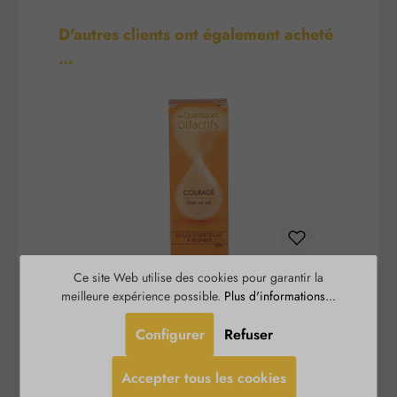
Ignorer la galerie de produits
D'autres clients ont également acheté
…
Ce site Web utilise des cookies pour garantir la
Courage - Quantiques
meilleure expérience possible.
Plus d'informations...
Olfactifs
Configurer
Refuser
Courage - Quantiques Olfactifs aide à concrétiser
L
les projets avec courage. Il renforce la confiance
p
Accepter tous les cookies
en l’avenir et est recommandé pour tout travail sur
Amyg