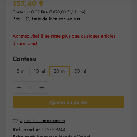
Prix régulier :
157,40 €
Contenu :
0.02 litre
(7 870,00 € / 1 litre)
Prix TTC, frais de livraison en sus
Achetez vite! Il ne reste plus que quelques articles
disponibles!
Sélectionnez
Contenu
5 ml
10 ml
20 ml
50 ml
Quantité de produit : Entrez la quantité sou
Ajouter au panier
Ajouter à la liste de souhaits
Réf. produit :
16729944
Fabricant:
Embamed Handels-GmbH