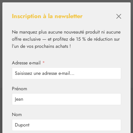
Passer au contenu principal
Inscription à la newsletter
Ne manquez plus aucune nouveauté produit ni aucune
offre exclusive — et profitez de 15 % de réduction sur
l’un de vos prochains achats !
Adresse e-mail
*
0
tcinn-a11y-toolbar.show
Vous avez 0 articles
Prénom
✿
Essences florales
Bach® Original
Bach Original®
Nom
Water Violet