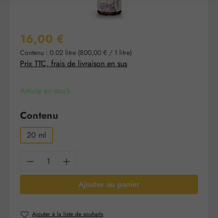
Prix régulier :
16,00 €
Contenu :
0.02 litre
(800,00 € / 1 litre)
Prix TTC, frais de livraison en sus
Article en stock.
Sélectionnez
Contenu
20 ml
Quantité de produit : Entrez la quantité sou
Ajouter au panier
Ajouter à la liste de souhaits