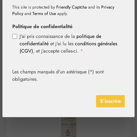
(Violette d'eau)
This site is protected by
Friendly Captcha
and its
Privacy
Policy
and
Terms of Use
apply.
Nr.34
Politique de confidentialité
J'ai pris connaissance de la
politique de
confidentialité
et j'ai lu les
conditions générales
(CGV)
, et j’accepte celles-ci.
*
Les champs marqués d'un astérisque (*) sont
obligatoires.
Ignorer la galerie d'images
S’inscrire