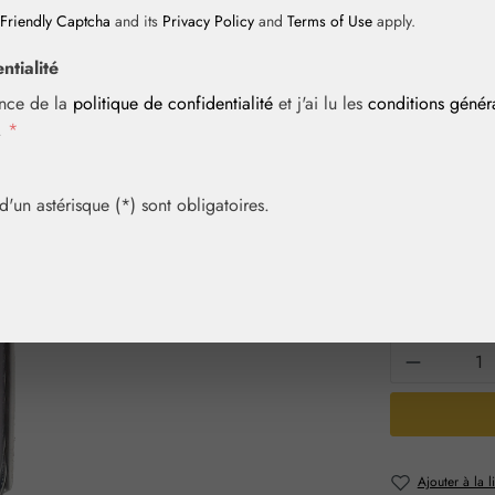
Friendly Captcha
and its
Privacy Policy
and
Terms of Use
apply.
ntialité
Prix régulier :
9,95 €
ance de la
politique de confidentialité
et j'ai lu les
conditions géné
Contenu :
0.008
i.
*
Prix TTC, frais
Article en sto
un astérisque (*) sont obligatoires.
Sélection
Contenu
7,5 ml
3
Quantité 
Ajouter à la l