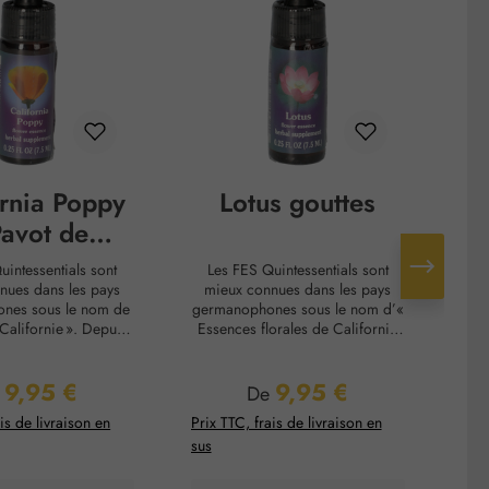
ornia Poppy
Lotus gouttes
Pavot de
rnie gouttes
uintessentials sont
Les FES Quintessentials sont
L
nues dans les pays
mieux connues dans les pays
m
nes sous le nom de
germanophones sous le nom d’«
ger
 Californie ». Depuis
Essences florales de Californie
« F
20 ans, elles sont
». Depuis plus de 20 ans, elles
 aux États-Unis par
sont produites aux États-Unis par
p
9,95 €
9,95 €
 Katz et Patricia
Richard Katz et Patricia
x régulier :
Prix régulier :
e
De
 Avec les fleurs de
Kaminsky. Avec les Fleurs de
Kam
is de livraison en
Prix TTC, frais de livraison en
Prix
les fleurs du Bush
Bach et les Fleurs du Bush
et 
sus
sus
elles font partie des
australien, elles font partie des
ux les plus réputés au
essences florales les plus
ur gamme comprend
renommées au monde. Leur