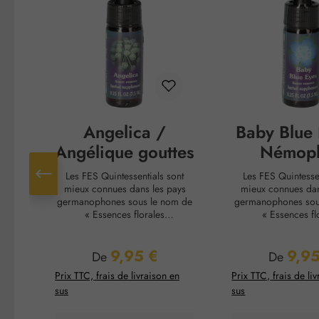
Angelica /
Baby Blue 
Angélique gouttes
Némoph
goutt
Les FES Quintessentials sont
Les FES Quintessen
mieux connues dans les pays
mieux connues dan
germanophones sous le nom de
germanophones sou
« Essences florales
« Essences fl
californiennes ». Depuis plus de
californiennes ». De
20 ans, elles sont produites aux
20 ans, elles sont p
9,95 €
9,95
États-Unis par Richard Katz et
États-Unis par Rich
Prix régulier :
Prix régul
De
De
Patricia Kaminsky. Aux côtés des
Patricia Kaminsky. A
Prix TTC, frais de livraison en
Prix TTC, frais de li
fleurs de Bach et des essences
fleurs de Bach et d
sus
sus
florales australiennes, elles
florales australien
comptent parmi les essences
comptent parmi le
florales les plus renommées au
florales les plus r