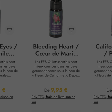
Eyes /
Bleeding Heart /
Calif
ile
Cœur de Marie
/ 
es
gouttes
Califo
tials sont
Les FES Quintessentials sont
Les FES Q
s les pays
mieux connues dans les pays
mieux con
s le nom de
germanophones sous le nom de
germanopho
orales
« Fleurs de Californie ». Depuis
« Fleurs de
puis plus de
plus de 20 ans, elles sont
plus de 
roduites aux
produites aux États-Unis par
produites
 €
9,95 €
ard Katz et
Richard Katz et Patricia
Richard
ier :
Prix régulier :
Pri
De
D
ux côtés des
Kaminsky. Avec les fleurs de
Kaminsky.
vraison en
Prix TTC, frais de livraison en
Prix TTC, fra
es essences
Bach et les fleurs du Bush
Bach et 
sus
sus
nes, elles
australien, elles comptent parmi
australien, 
s essences
les essences florales les plus
élixirs flora
enommées au
renommées au monde. Leur
monde. Le