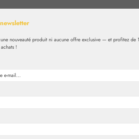
 newsletter
ne nouveauté produit ni aucune offre exclusive — et profitez de 
 achats !
Nutrition
Cosmétique
Basiques
Médias
✿
Essences florales
FES Quintessentials
tes