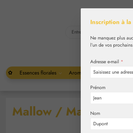
asser au contenu principal
Passer à la recherche
Inscription à la
Ne manquez plus aucu
l’un de vos prochains
Adresse e-mail
*
✿
Essences florales
Aromathérapie
Végétal
Prénom
Mallow / Mauve gout
Nom